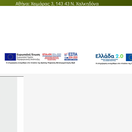
Αθήνα: Χειμάρας 3, 143 43 Ν. Χαλκηδόνα