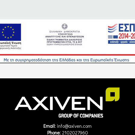
:
Email
info@axiven.com
:
Phone
2102027960