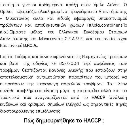
ποιότητα γίνεται καθημερινά πράξη στον όμιλο Axiven. Ο
Όμιλος εφαρμόζει ολοκληρωμένα προγράμματα Απεντόμωσης
– Μυοκτονίας αλλά και ειδικές εφαρμο­γές υποκαπνισμού
προϊόντων και αποθηκευτικών χώρων (πλοία,container,silo
κ.α.).Είμαστε μέλος του Ελληνικού Συνδέσμου Εταιριών
Απεντόμωσης και Μυοκτονίας Σ.Ε.Α.Μ.Ε. και του αντίστοιχου
Βρετανικού
B.P.C.A..
Για τα Τρόφιμα και συγκεκριμένα για τις Βιομηχανίες Τροφίμων
και βάση της οδηγίας ΕΕ 852/2004 περί ασφάλειας των
τροφίμων θεσπίζονται κανόνες υγιεινής που εστιάζουν στην
αποτελεσματική αντιμετώπιση παρασίτων που μπορεί να
επηρεάσουν την παραγωγή ασφαλών τροφίμων. Τα πλέον
συνήθη προβλήματα είναι η μύγα, η κατσαρίδα αλλά και τα
τρωκτικά που αναγνωρίζονται από το
HACCP
(ανάλυση
κινδύνων και κρίσιμων σημείων ελέγχου) ως σημαντικές πηγές
διασταυρούμενης επιμόλυνσης.
Πώς δημιουργήθηκε το HACCP ;